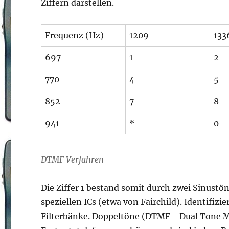
Ziffern darstellen.
Frequenz (Hz)
1209
133
697
1
2
770
4
5
852
7
8
941
*
0
DTMF Verfahren
Die Ziffer 1 bestand somit durch zwei Sinust
speziellen ICs (etwa von Fairchild). Identifiz
Filterbänke. Doppeltöne (DTMF = Dual Tone Mu