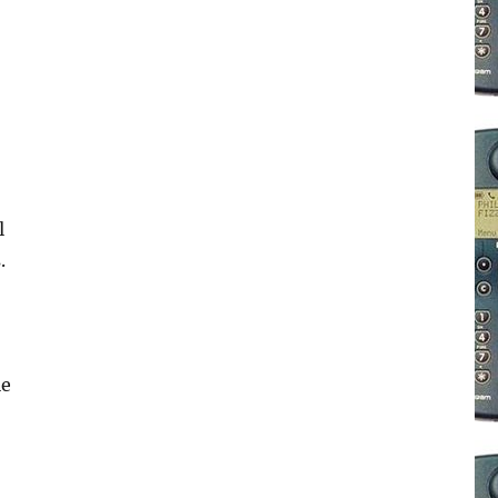
l
.
ie