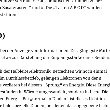
nutzer vertraut. Sie aus praktischen Gründen zu der
Zusatztasten * und #. Die „Tasten A B C D“ wurden
staturen.
D)
lt bei der Anzeige von Informationen. Das gängigste Mitte
 etwa zur Darstellung der Empfangsstärke eines Senders
 der Halbleiterelektronik. Betrachten wir noch einmal
 im Durchlassbetrieb, gelangen Elektronen von der n-
e verlieren bei diesem „Sprung“ an Energie. Diese Energ
erständen in Wärme umgewandelt, sondern in Licht. Die
en Energie. Bei „normalen Dioden“ ist dieses Licht im
e bald spezielle Dioden, bei denen das abgegebene Licht